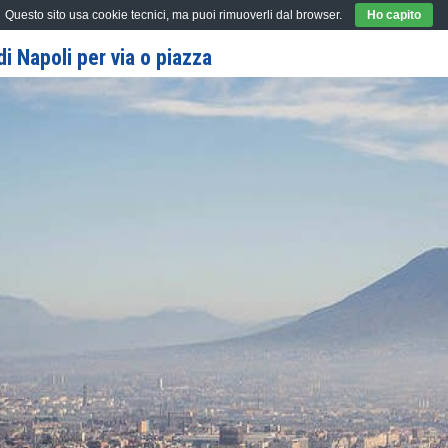
Questo sito usa cookie tecnici, ma puoi rimuoverli dal browser.
Ho capito
i Napoli per via o piazza