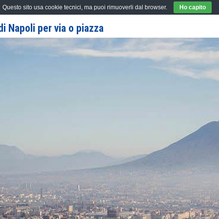
Questo sito usa cookie tecnici, ma puoi rimuoverli dal browser.
Ho capito
i Napoli per via o piazza