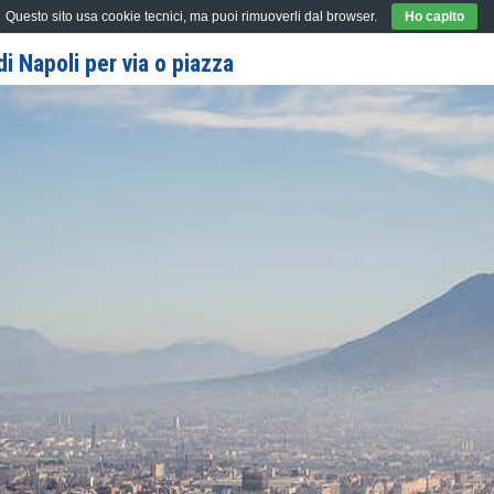
Questo sito usa cookie tecnici, ma puoi rimuoverli dal browser.
Ho capito
i Napoli per via o piazza