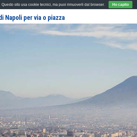
Questo sito usa cookie tecnici, ma puoi rimuoverli dal browser.
Ho capito
i Napoli per via o piazza