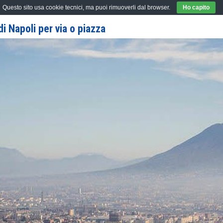
Questo sito usa cookie tecnici, ma puoi rimuoverli dal browser.
Ho capito
i Napoli per via o piazza