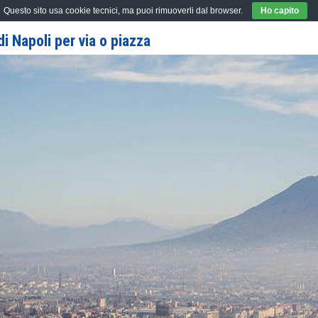
Questo sito usa cookie tecnici, ma puoi rimuoverli dal browser.
Ho capito
i Napoli per via o piazza