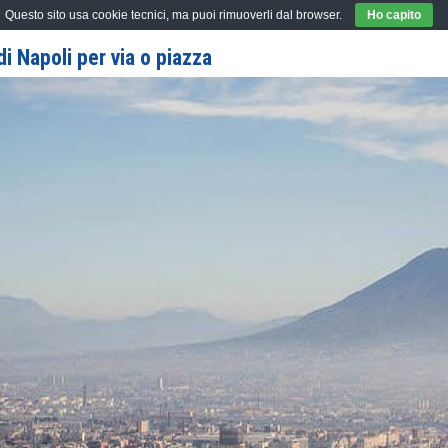
Questo sito usa cookie tecnici, ma puoi rimuoverli dal browser.
Ho capito
i Napoli per via o piazza