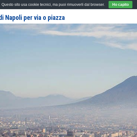
Questo sito usa cookie tecnici, ma puoi rimuoverli dal browser.
Ho capito
i Napoli per via o piazza