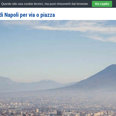
Questo sito usa cookie tecnici, ma puoi rimuoverli dal browser.
Ho capito
i Napoli per via o piazza