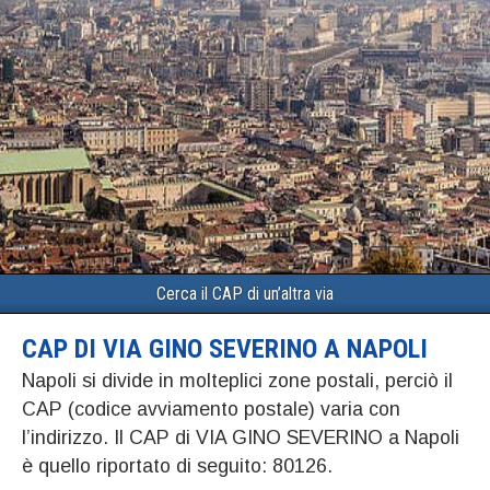
Cerca il CAP di un’altra via
CAP DI VIA GINO SEVERINO A NAPOLI
Napoli si divide in molteplici zone postali, perciò il
CAP (codice avviamento postale) varia con
l’indirizzo. Il CAP di VIA GINO SEVERINO a Napoli
è quello riportato di seguito: 80126.