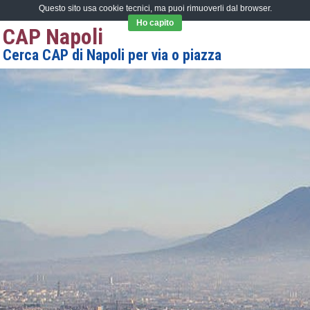
Questo sito usa cookie tecnici, ma puoi rimuoverli dal browser.
Ho capito
CAP Napoli
Cerca CAP di Napoli per via o piazza