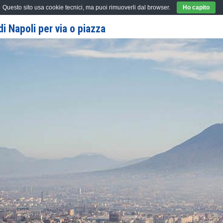
Questo sito usa cookie tecnici, ma puoi rimuoverli dal browser.
Ho capito
i Napoli per via o piazza