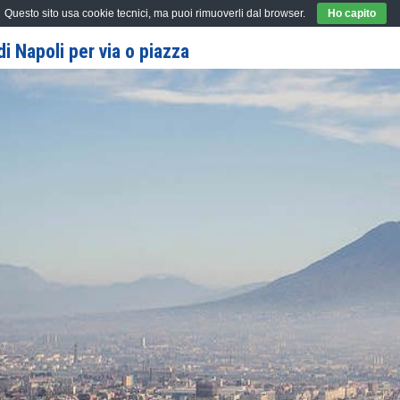
Questo sito usa cookie tecnici, ma puoi rimuoverli dal browser.
Ho capito
i Napoli per via o piazza