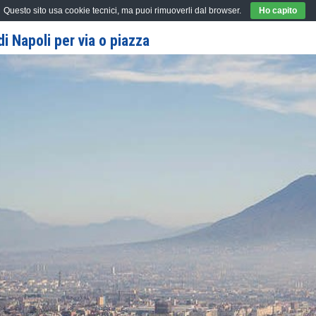
Questo sito usa cookie tecnici, ma puoi rimuoverli dal browser.
Ho capito
i Napoli per via o piazza