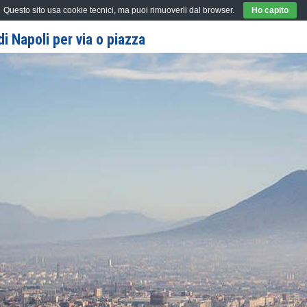
Questo sito usa cookie tecnici, ma puoi rimuoverli dal browser.
Ho capito
i Napoli per via o piazza