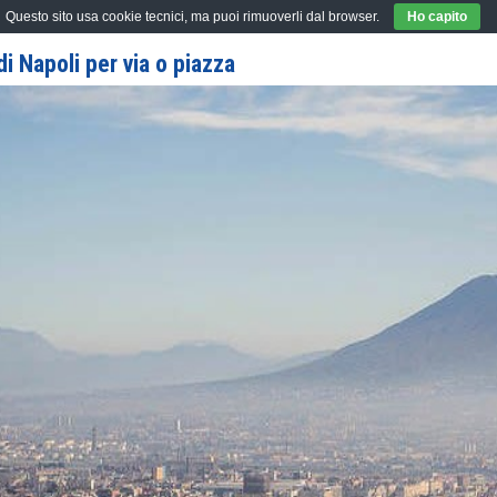
Questo sito usa cookie tecnici, ma puoi rimuoverli dal browser.
Ho capito
i Napoli per via o piazza