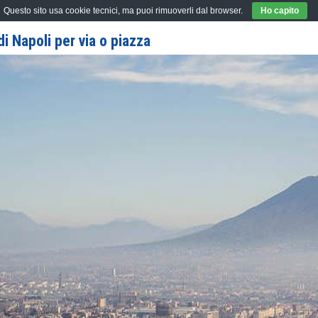
Questo sito usa cookie tecnici, ma puoi rimuoverli dal browser.
Ho capito
i Napoli per via o piazza