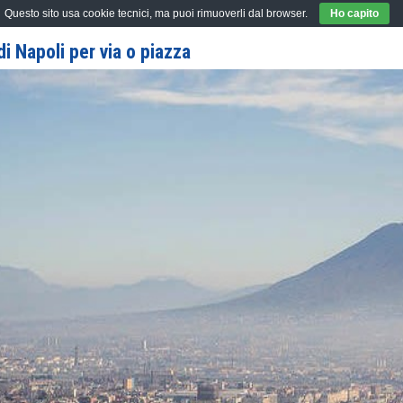
Questo sito usa cookie tecnici, ma puoi rimuoverli dal browser.
Ho capito
i Napoli per via o piazza