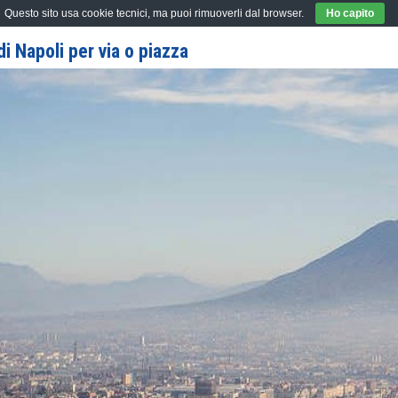
Questo sito usa cookie tecnici, ma puoi rimuoverli dal browser.
Ho capito
i Napoli per via o piazza